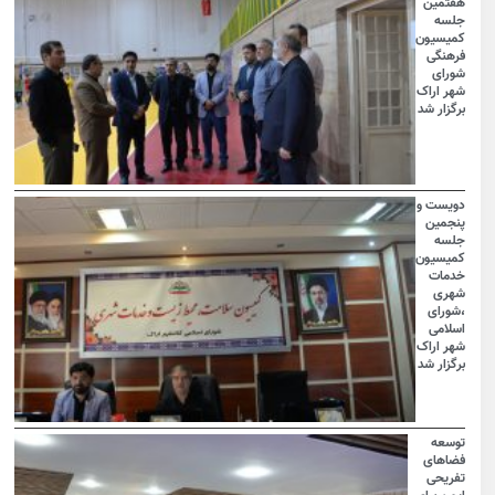
هفتمین
جلسه
کمیسیون
فرهنگی
شورای
شهر اراک
برگزار شد
دویست و
پنجمین
جلسه
کمیسیون
خدمات
شهری
،شورای
اسلامی
شهر اراک
برگزار شد
توسعه
فضاهای
تفریحی