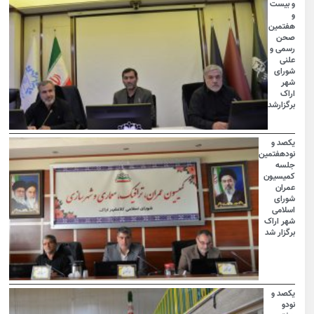
و بیست
و
هفتمین
صحن
رسمی و
علنی
شورای
شهر
اراک
برگزارشد
یکصد و
نودهفتمین
جلسه
کمیسیون
عمران
شورای
اسلامی
شهر اراک
برگزار شد
یکصد و
نودو