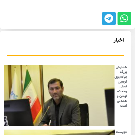
اخبار
همایش
بزرگ
پیاده‌روی
اربعین
تجلی
وحدت،
ایمان و
همدلی
است
دویست