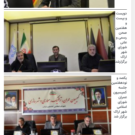
دویست
و بیست
و
هفتمین
صحن
رسمی و
علنی
شورای
شهر
اراک
برگزارشد
یکصد و
نودهفتمین
جلسه
کمیسیون
عمران
شورای
اسلامی
شهر اراک
برگزار شد