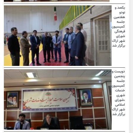
یکصد و
نودو
هفتمین
جلسه
کمیسیون
فرهنگی
شورای
شهر اراک
برگزار شد
دویست و
پنجمین
جلسه
کمیسیون
خدمات
شهری
،شورای
اسلامی
شهر اراک
برگزار شد