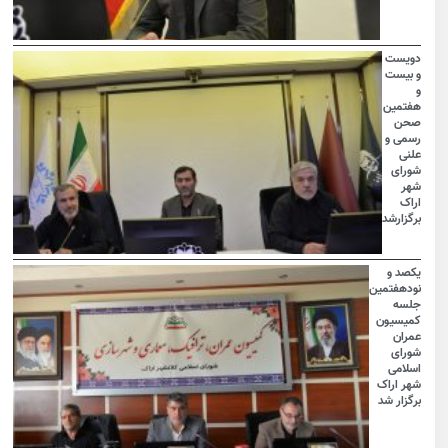
دویست
و بیست
و
هفتمین
صحن
رسمی و
علنی
شورای
شهر
اراک
برگزارشد
یکصد و
نودهفتمین
جلسه
کمیسیون
عمران
شورای
اسلامی
شهر اراک
برگزار شد