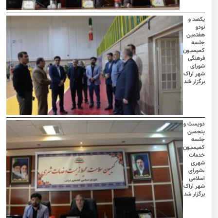
یکصد و
نودو
هفتمین
جلسه
کمیسیون
فرهنگی
شورای
شهر اراک
برگزار شد
دویست و
پنجمین
جلسه
کمیسیون
خدمات
شهری
،شورای
اسلامی
شهر اراک
برگزار شد