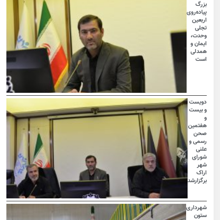
بزرگ
پیاده‌روی
اربعین
تجلی
وحدت،
ایمان و
همدلی
است
دویست
و بیست
و
هفتمین
صحن
رسمی و
علنی
شورای
شهر
اراک
برگزارشد
شهرداری
ستون