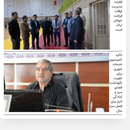
فقرات
مدیریت
اوقات
فراغت
جوانان
اراک
است
تاکید
کمیسیون
خدمات
شهری
برای
تقویت
نگهداشت
فضای
سبز و
آمادگی
لازم برای
فصل سرد
سال