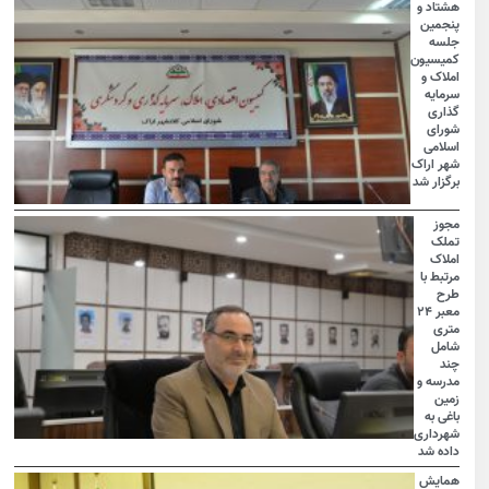
هشتاد و
پنجمین
جلسه
کمیسیون
املاک و
سرمایه
گذاری
شورای
اسلامی
شهر اراک
برگزار شد
مجوز
تملک
املاک
مرتبط با
طرح
معبر ۲۴
متری
شامل
چند
مدرسه و
زمین
باغی به
شهرداری
داده شد
همایش