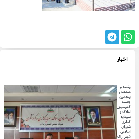
اخبار
یکصد و
هشتاد و
پنجمین
جلسه
کمیسیون
املاک و
سرمایه
گذاری
شورای
اسلامی
شهر اراک