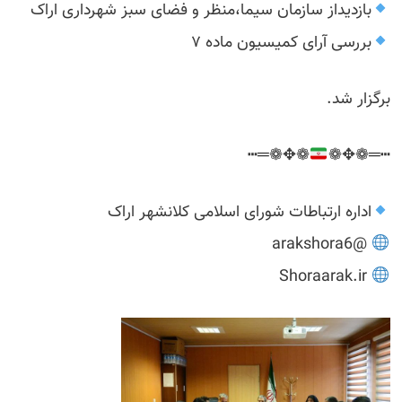
بازدیداز سازمان سیما،منظر و فضای سبز شهرداری اراک
بررسی آرای کمیسیون ماده ۷
برگزار شد.
❁✥❁═┅
┅═❁✥❁
اداره ارتباطات شورای اسلامی کلانشهر اراک
@arakshora6
Shoraarak.ir