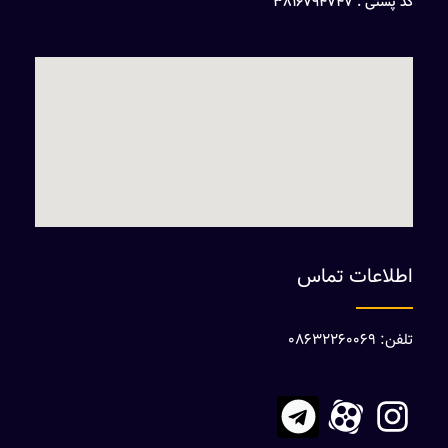
کد پستی : 3816794747
اطلاعات تماس
تلفن: 08632260069