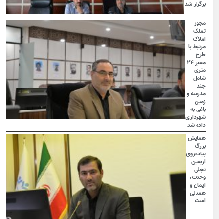
برگزار شد
مجوز
تملک
املاک
مرتبط با
طرح
معبر ۲۴
متری
شامل
چند
مدرسه و
زمین
باغی به
شهرداری
داده شد
همایش
بزرگ
پیاده‌روی
اربعین
تجلی
وحدت،
ایمان و
همدلی
است