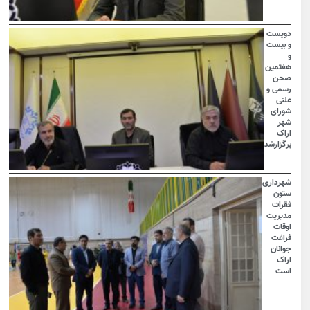
دویست
و بیست
و
هفتمین
صحن
رسمی و
علنی
شورای
شهر
اراک
برگزارشد
شهرداری
ستون
فقرات
مدیریت
اوقات
فراغت
جوانان
اراک
است