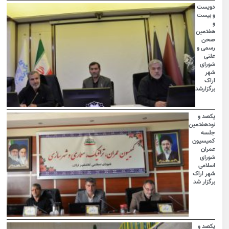
دویست
و بیست
و
هفتمین
صحن
رسمی و
علنی
شورای
شهر
اراک
برگزارشد
یکصد و
نودهفتمین
جلسه
کمیسیون
عمران
شورای
اسلامی
شهر اراک
برگزار شد
یکصد و