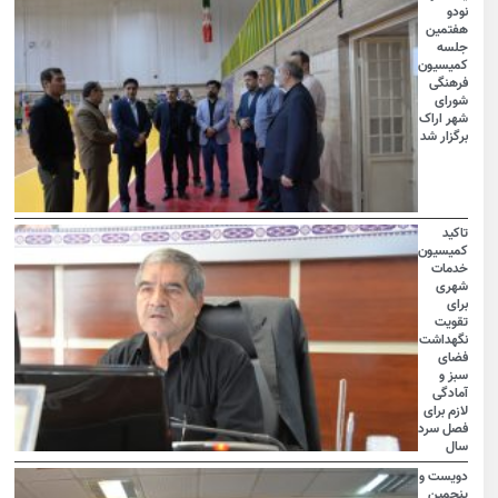
نودو
هفتمین
جلسه
کمیسیون
فرهنگی
شورای
شهر اراک
برگزار شد
تاکید
کمیسیون
خدمات
شهری
برای
تقویت
نگهداشت
فضای
سبز و
آمادگی
لازم برای
فصل سرد
سال
دویست و
پنجمین