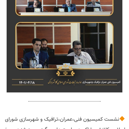
نشست کمیسیون فنی،عمران،ترافیک و شهرسازی شورای