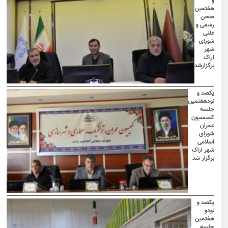
و
هفتمین
صحن
رسمی و
علنی
شورای
شهر
اراک
برگزارشد
یکصد و
نودهفتمین
جلسه
کمیسیون
عمران
شورای
اسلامی
شهر اراک
برگزار شد
یکصد و
نودو
هفتمین
جلسه