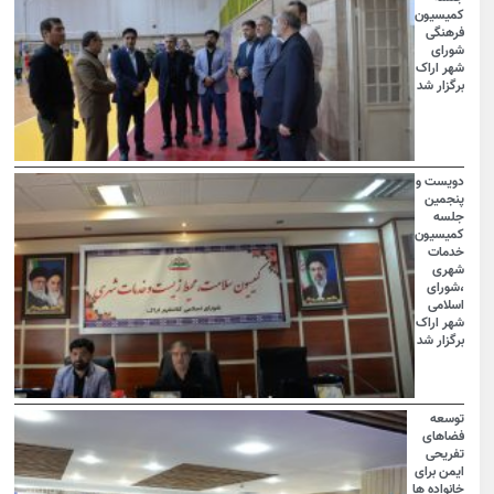
کمیسیون
فرهنگی
شورای
شهر اراک
برگزار شد
دویست و
پنجمین
جلسه
کمیسیون
خدمات
شهری
،شورای
اسلامی
شهر اراک
برگزار شد
توسعه
فضاهای
تفریحی
ایمن برای
خانواده ها