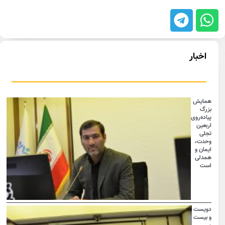
اخبار
همایش
بزرگ
پیاده‌روی
اربعین
تجلی
وحدت،
ایمان و
همدلی
است
دویست
و بیست