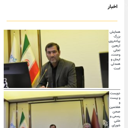
اخبار
همایش
بزرگ
پیاده‌روی
اربعین
تجلی
وحدت،
ایمان و
همدلی
است
دویست
و بیست
و
هفتمین
صحن
رسمی و
علنی
شورای