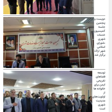
دویست و
پنجمین
جلسه
کمیسیون
خدمات
شهری
،شورای
اسلامی
شهر اراک
برگزار شد
توسعه
فضاهای
تفریحی
ایمن برای
خانواده ها
از
اولویت‌های
مدیدیت
شهری
است