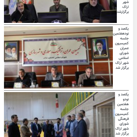
شهر
اراک
برگزارشد
یکصد و
نودهفتمین
جلسه
کمیسیون
عمران
شورای
اسلامی
شهر اراک
برگزار شد
یکصد و
نودو
هفتمین
جلسه
کمیسیون
فرهنگی
شورای
شهر اراک
برگزار شد