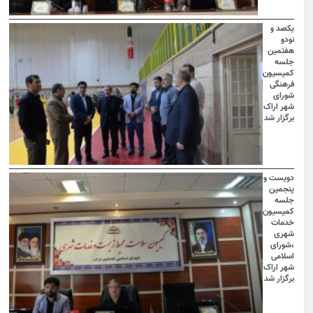
یکصد و
نودو
هفتمین
جلسه
کمیسیون
فرهنگی
شورای
شهر اراک
برگزار شد
دویست و
پنجمین
جلسه
کمیسیون
خدمات
شهری
،شورای
اسلامی
شهر اراک
برگزار شد