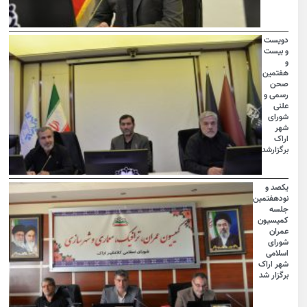
دویست
و بیست
و
هفتمین
صحن
رسمی و
علنی
شورای
شهر
اراک
برگزارشد
یکصد و
نودهفتمین
جلسه
کمیسیون
عمران
شورای
اسلامی
شهر اراک
برگزار شد