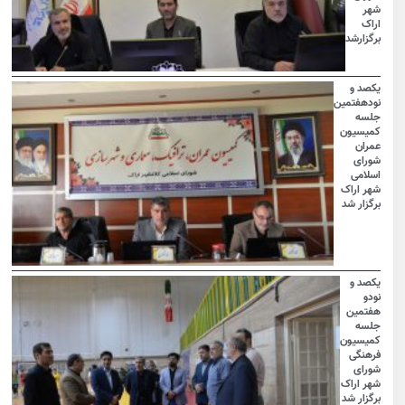
شهر
اراک
برگزارشد
یکصد و
نودهفتمین
جلسه
کمیسیون
عمران
شورای
اسلامی
شهر اراک
برگزار شد
یکصد و
نودو
هفتمین
جلسه
کمیسیون
فرهنگی
شورای
شهر اراک
برگزار شد