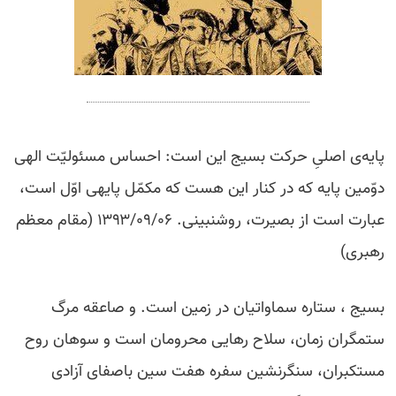
پایه‌ى اصلىِ حرکت بسیج این است: احساس مسئولیّت الهى
دوّمین پایه که در کنار این هست که مکمّل پایهى اوّل است،
عبارت است از بصیرت، روشنبینى. ۱۳۹۳/۰۹/۰۶ (مقام معظم
رهبری)
بسیج ، ستاره سماواتیان در زمین است. و صاعقه مرگ
ستمگران زمان، سلاح رهایی محرومان است و سوهان روح
مستکبران، سنگرنشین سفره هفت سین باصفای آزادی