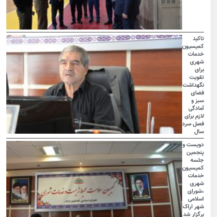
تاکید
کمیسیون
خدمات
شهری
برای
تقویت
نگهداشت
فضای
سبز و
آمادگی
لازم برای
فصل سرد
سال
دویست و
پنجمین
جلسه
کمیسیون
خدمات
شهری
،شورای
اسلامی
شهر اراک
برگزار شد