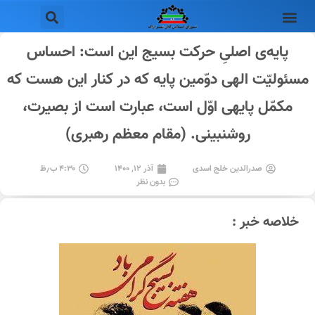
پایه‌ى اصلىِ حرکت بسیج این است: احساس
مسئولیّت الهى دوّمین پایه که در کنار این هست که
مکمّل پایهى اوّل است، عبارت است از بصیرت،
روشنبینى. (مقام معظم رهبری)
صدرالدین خلج اسدی
آذر ۱۲, ۱۴۰۰
۴:۳۰ ب٫ظ
بدون نظر
خلاصه خبر :