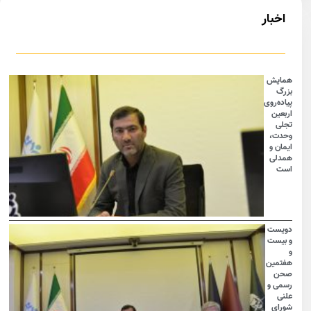
اخبار
همایش
بزرگ
پیاده‌روی
اربعین
تجلی
وحدت،
ایمان و
همدلی
است
دویست
و بیست
و
هفتمین
صحن
رسمی و
علنی
شورای