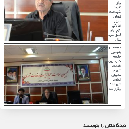
برای
تقویت
نگهداشت
فضای
سبز و
آمادگی
لازم برای
فصل سرد
سال
دویست و
پنجمین
جلسه
کمیسیون
خدمات
شهری
،شورای
اسلامی
شهر اراک
برگزار شد
دیدگاهتان را بنویسید