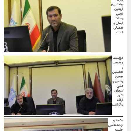
پیاده‌روی
اربعین
تجلی
وحدت،
ایمان و
همدلی
است
دویست
و بیست
و
هفتمین
صحن
رسمی و
علنی
شورای
شهر
اراک
برگزارشد
یکصد و
نودهفتمین
جلسه