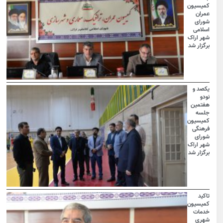
کمیسیون
عمران
شورای
اسلامی
شهر اراک
برگزار شد
یکصد و
نودو
هفتمین
جلسه
کمیسیون
فرهنگی
شورای
شهر اراک
برگزار شد
تاکید
کمیسیون
خدمات
شهری