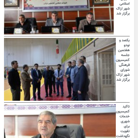
اسلامی
شهر اراک
برگزار شد
یکصد و
نودو
هفتمین
جلسه
کمیسیون
فرهنگی
شورای
شهر اراک
برگزار شد
تاکید
کمیسیون
خدمات
شهری
برای
تقویت
نگهداشت