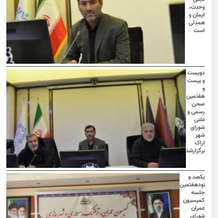
وحدت،
ایمان و
همدلی
است
دویست
و بیست
و
هفتمین
صحن
رسمی و
علنی
شورای
شهر
اراک
برگزارشد
یکصد و
نودهفتمین
جلسه
کمیسیون
عمران
شورای