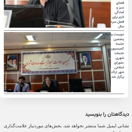
فضای
سبز و
آمادگی
لازم برای
فصل سرد
سال
دویست و
پنجمین
جلسه
کمیسیون
خدمات
شهری
،شورای
اسلامی
شهر اراک
برگزار شد
دیدگاهتان را بنویسید
نشانی ایمیل شما منتشر نخواهد شد.
بخش‌های موردنیاز علامت‌گذاری