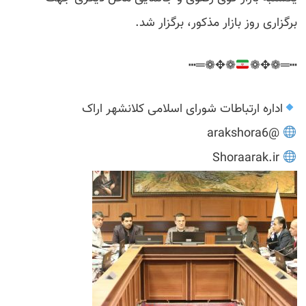
برگزاری روز بازار مذکور، برگزار شد.
❁✥❁═┅
┅═❁✥❁
اداره ارتباطات شورای اسلامی کلانشهر اراک
@arakshora6
Shoraarak.ir