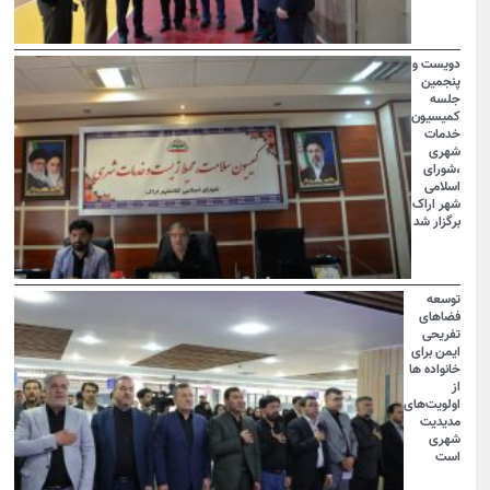
دویست و
پنجمین
جلسه
کمیسیون
خدمات
شهری
،شورای
اسلامی
شهر اراک
برگزار شد
توسعه
فضاهای
تفریحی
ایمن برای
خانواده ها
از
اولویت‌های
مدیدیت
شهری
است