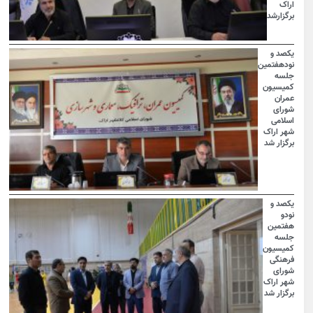
اراک
برگزارشد
یکصد و
نودهفتمین
جلسه
کمیسیون
عمران
شورای
اسلامی
شهر اراک
برگزار شد
یکصد و
نودو
هفتمین
جلسه
کمیسیون
فرهنگی
شورای
شهر اراک
برگزار شد