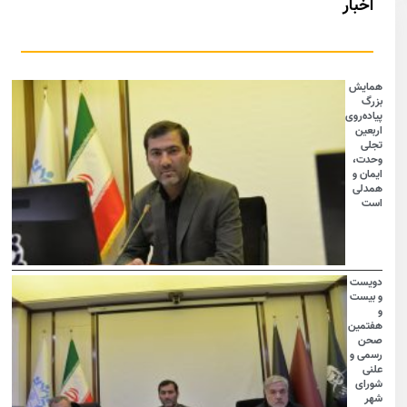
اخبار
همایش
بزرگ
پیاده‌روی
اربعین
تجلی
وحدت،
ایمان و
همدلی
است
دویست
و بیست
و
هفتمین
صحن
رسمی و
علنی
شورای
شهر