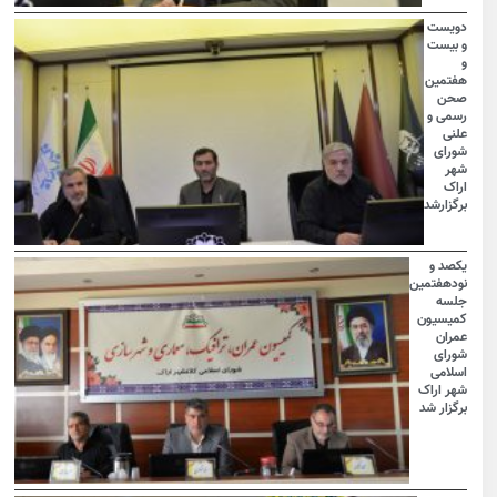
دویست
و بیست
و
هفتمین
صحن
رسمی و
علنی
شورای
شهر
اراک
برگزارشد
یکصد و
نودهفتمین
جلسه
کمیسیون
عمران
شورای
اسلامی
شهر اراک
برگزار شد