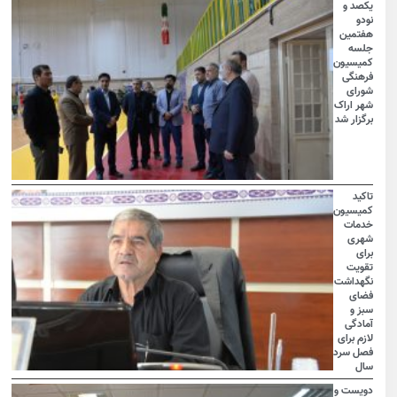
یکصد و
نودو
هفتمین
جلسه
کمیسیون
فرهنگی
شورای
شهر اراک
برگزار شد
تاکید
کمیسیون
خدمات
شهری
برای
تقویت
نگهداشت
فضای
سبز و
آمادگی
لازم برای
فصل سرد
سال
دویست و