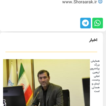
www.Shoraarak.ir
اخبار
همایش
بزرگ
پیاده‌روی
اربعین
تجلی
وحدت،
ایمان و
همدلی
است