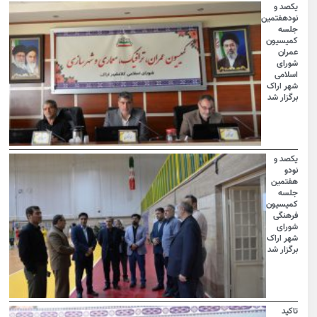
یکصد و
نودهفتمین
جلسه
کمیسیون
عمران
شورای
اسلامی
شهر اراک
برگزار شد
یکصد و
نودو
هفتمین
جلسه
کمیسیون
فرهنگی
شورای
شهر اراک
برگزار شد
تاکید