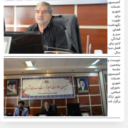
کمیسیون
خدمات
شهری
برای
تقویت
نگهداشت
فضای
سبز و
آمادگی
لازم برای
فصل سرد
سال
دویست و
پنجمین
جلسه
کمیسیون
خدمات
شهری
،شورای
اسلامی
شهر اراک
برگزار شد