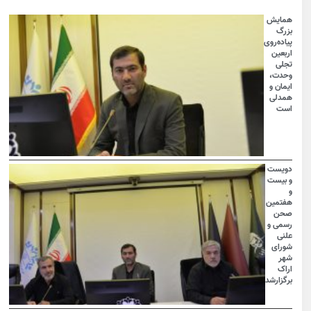
همایش
بزرگ
پیاده‌روی
اربعین
تجلی
وحدت،
ایمان و
همدلی
است
دویست
و بیست
و
هفتمین
صحن
رسمی و
علنی
شورای
شهر
اراک
برگزارشد