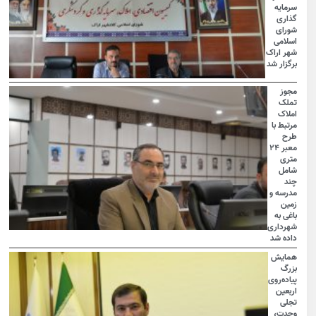
سرمایه
گذاری
شورای
اسلامی
شهر اراک
برگزار شد
مجوز
تملک
املاک
مرتبط با
طرح
معبر ۲۴
متری
شامل
چند
مدرسه و
زمین
باغی به
شهرداری
داده شد
همایش
بزرگ
پیاده‌روی
اربعین
تجلی
وحدت،