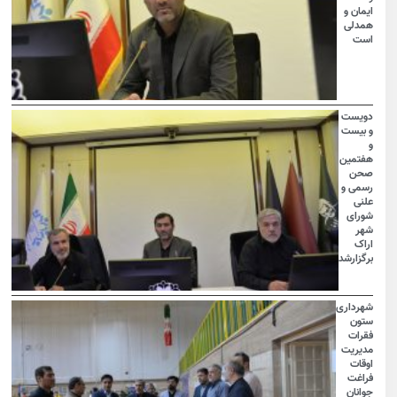
ایمان و
همدلی
است
دویست
و بیست
و
هفتمین
صحن
رسمی و
علنی
شورای
شهر
اراک
برگزارشد
شهرداری
ستون
فقرات
مدیریت
اوقات
فراغت
جوانان