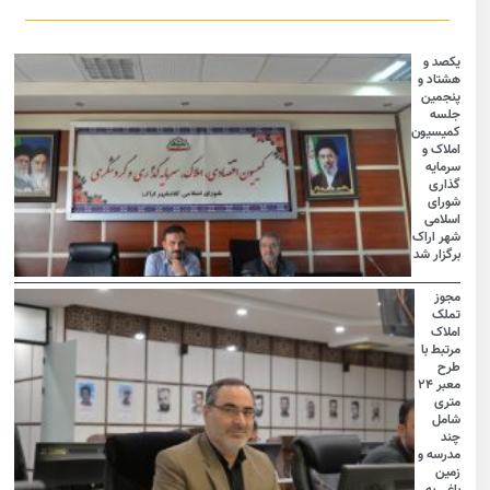
یکصد و
هشتاد و
پنجمین
جلسه
کمیسیون
املاک و
سرمایه
گذاری
شورای
اسلامی
شهر اراک
برگزار شد
مجوز
تملک
املاک
مرتبط با
طرح
معبر ۲۴
متری
شامل
چند
مدرسه و
زمین