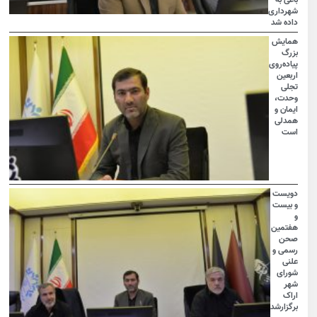
باغی به
شهرداری
داده شد
همایش
بزرگ
پیاده‌روی
اربعین
تجلی
وحدت،
ایمان و
همدلی
است
دویست
و بیست
و
هفتمین
صحن
رسمی و
علنی
شورای
شهر
اراک
برگزارشد