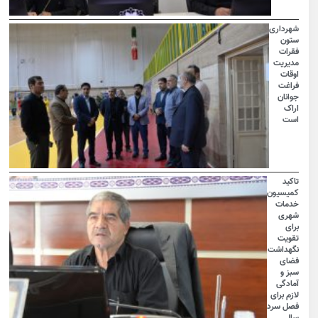
شهرداری
ستون
فقرات
مدیریت
اوقات
فراغت
جوانان
اراک
است
تاکید
کمیسیون
خدمات
شهری
برای
تقویت
نگهداشت
فضای
سبز و
آمادگی
لازم برای
فصل سرد
سال