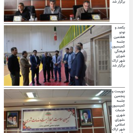
برگزار شد
یکصد و
نودو
هفتمین
جلسه
کمیسیون
فرهنگی
شورای
شهر اراک
برگزار شد
دویست و
پنجمین
جلسه
کمیسیون
خدمات
شهری
،شورای
اسلامی
شهر اراک