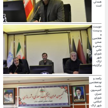
همدلی
است
دویست
و بیست
و
هفتمین
صحن
رسمی و
علنی
شورای
شهر
اراک
برگزارشد
یکصد و
نودهفتمین
جلسه
کمیسیون
عمران
شورای
اسلامی
شهر اراک