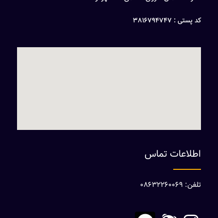
کد پستی : 3816794747
اطلاعات تماس
تلفن: 08632260069