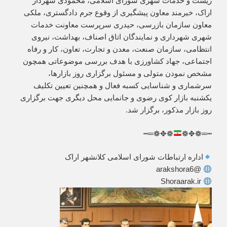
زیست و خدمات شهری شورای اسلامی، محمودی شهردار
اراک، خیرمند معاون پیشگیری از وقوع جرم دادگستری، ملکی
معاون سازمان بازرسی، حیدری سرپرست معاونت خدمات
شهری شهرداری و نمایندگان اتاق اصناف، بهداشت، نیروی
انتظامی، سازمان صنعت، معدن و تجارت، تعاون، کار و رفاه
اجتماعی، جهاد کشاورزی با هدف بررسی موضوعاتی همچون
مشخص نمودن متولی و مسئول برگزاری روز بازارها،
سرشماری و شناسایی کسبه فعال و همچنین تعیین تکلیف
یکشنبه بازار کوی رضوی و جانمایی محل دیگری جهت برگزاری
روز بازار مذکور، برگزار شد.
❁✥❁═┅
┅═❁✥❁
اداره ارتباطات شورای اسلامی کلانشهر اراک
@arakshora6
Shoraarak.ir