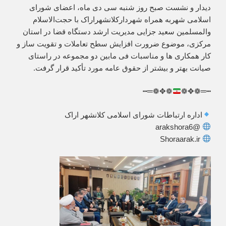
دیدار و ‌نشست صبح روز شنبه سی دی ماه، اعضای شورای
اسلامی شهربه همراه شهردارکلانشهراراک با حجت‌الاسلام
والمسلمین سعید جزایی مدیریت ارشد دستگاه قضا در استان
مرکزی، موضوع ضرورت افزایش سطح تعاملات و تقویت ساز و
کار همکاری ها و مناسبات فی مابین دو مجموعه در راستای
صیانت بهتر و بیشتر از حقوق عامه مورد تأکید قرار گرفت.
❁✥❁═┅
┅═❁✥❁
اداره ارتباطات شورای اسلامی کلانشهر اراک
@arakshora6
Shoraarak.ir