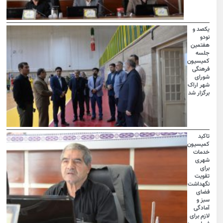
یکصد و
نودو
هفتمین
جلسه
کمیسیون
فرهنگی
شورای
شهر اراک
برگزار شد
تاکید
کمیسیون
خدمات
شهری
برای
تقویت
نگهداشت
فضای
سبز و
آمادگی
لازم برای