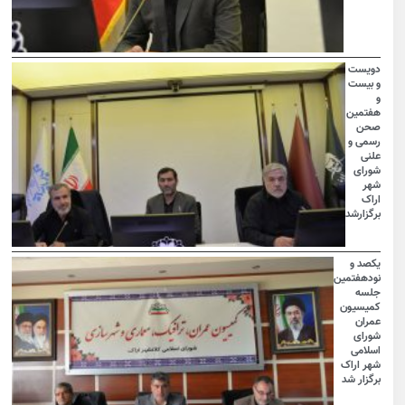
دویست
و بیست
و
هفتمین
صحن
رسمی و
علنی
شورای
شهر
اراک
برگزارشد
یکصد و
نودهفتمین
جلسه
کمیسیون
عمران
شورای
اسلامی
شهر اراک
برگزار شد