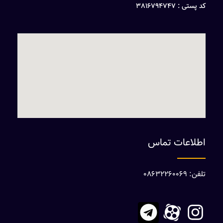
کد پستی : 3816794747
اطلاعات تماس
تلفن: 08632260069