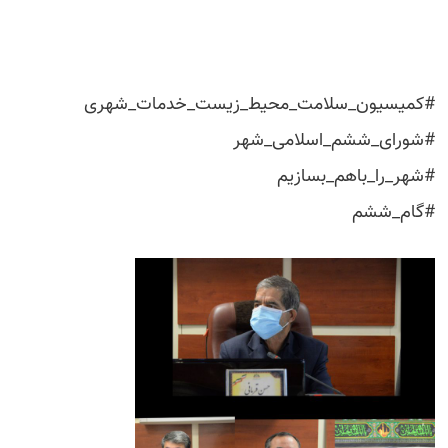
#کمیسیون_سلامت_محیط_زیست_خدمات_شهری
#شورای_ششم_اسلامی_شهر
#شهر_را_باهم_بسازیم
#گام_ششم