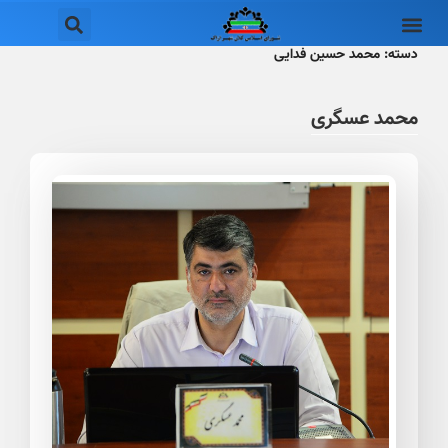
دسته:
محمد حسین فدایی
محمد عسگری​