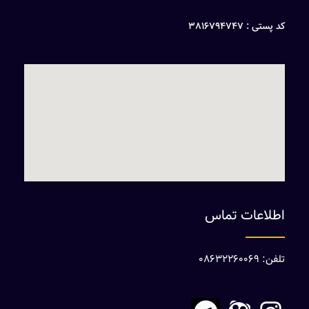
کد پستی : 3816794747
اطلاعات تماس
تلفن: 08632260069