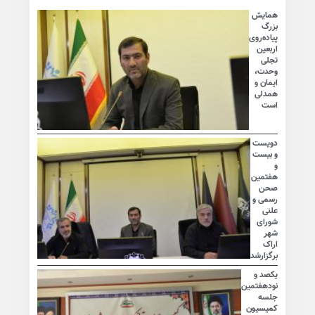
همایش
بزرگ
پیاده‌روی
اربعین
تجلی
وحدت،
ایمان و
همدلی
است
دویست
و بیست
و
هفتمین
صحن
رسمی و
علنی
شورای
شهر
اراک
برگزارشد
یکصد و
نودهفتمین
جلسه
کمیسیون