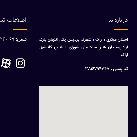
درباره ما
اطلاعات ت
تلفن: 08632260069
استان مرکزی ، اراک ، شهرک پردیس یک، انتهای پارک
آزادی،میدان هنر ساختمان شورای اسلامی کلانشهر
اراک
کد پستی : 3816794747