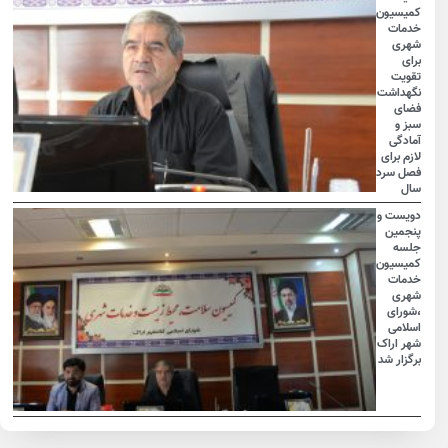
کمیسیون
خدمات
شهری
برای
تقویت
نگهداشت
فضای
سبز و
آمادگی
لازم برای
فصل سرد
سال
دویست و
پنجمین
جلسه
کمیسیون
خدمات
شهری
،شورای
اسلامی
شهر اراک
برگزار شد