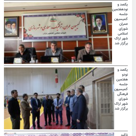
یکصد و
نودهفتمین
جلسه
کمیسیون
عمران
شورای
اسلامی
شهر اراک
برگزار شد
یکصد و
نودو
هفتمین
جلسه
کمیسیون
فرهنگی
شورای
شهر اراک
برگزار شد
تاکید