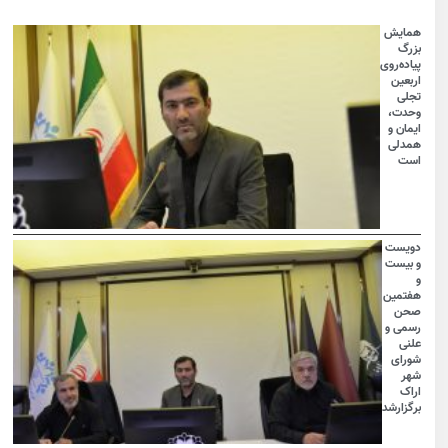
همایش
بزرگ
پیاده‌روی
اربعین
تجلی
وحدت،
ایمان و
همدلی
است
دویست
و بیست
و
هفتمین
صحن
رسمی و
علنی
شورای
شهر
اراک
برگزارشد