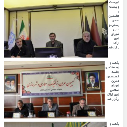
دویست
و بیست
و
هفتمین
صحن
رسمی و
علنی
شورای
شهر
اراک
برگزارشد
یکصد و
نودهفتمین
جلسه
کمیسیون
عمران
شورای
اسلامی
شهر اراک
برگزار شد
یکصد و