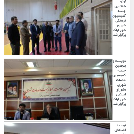
نودو
هفتمین
جلسه
کمیسیون
فرهنگی
شورای
شهر اراک
برگزار شد
دویست و
پنجمین
جلسه
کمیسیون
خدمات
شهری
،شورای
اسلامی
شهر اراک
برگزار شد
توسعه
فضاهای