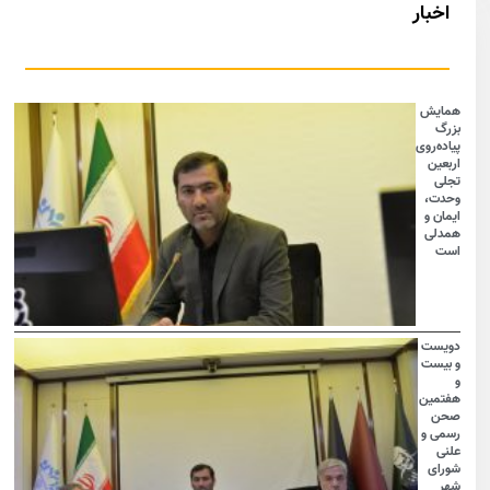
اخبار
همایش
بزرگ
پیاده‌روی
اربعین
تجلی
وحدت،
ایمان و
همدلی
است
دویست
و بیست
و
هفتمین
صحن
رسمی و
علنی
شورای
شهر