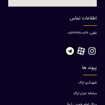
اطلاعات تماس
تلفن: 08632260069
پیوند ها
شهرداری اراک
سامانه عیان اراک
پرتال امام خمینی (ره)