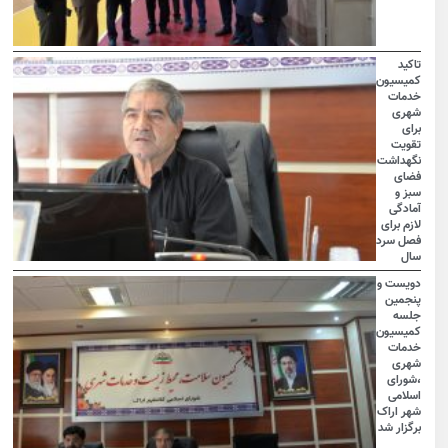
تاکید
کمیسیون
خدمات
شهری
برای
تقویت
نگهداشت
فضای
سبز و
آمادگی
لازم برای
فصل سرد
سال
دویست و
پنجمین
جلسه
کمیسیون
خدمات
شهری
،شورای
اسلامی
شهر اراک
برگزار شد