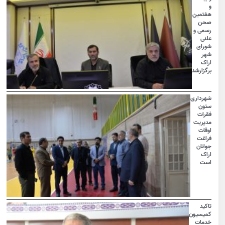
و
هفتمین
صحن
رسمی و
علنی
شورای
شهر
اراک
برگزارشد
شهرداری
ستون
فقرات
مدیریت
اوقات
فراغت
جوانان
اراک
است
تاکید
کمیسیون
خدمات