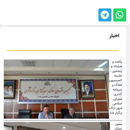
اخبار
یکصد و
هشتاد و
پنجمین
جلسه
کمیسیون
املاک و
سرمایه
گذاری
شورای
اسلامی
شهر اراک
برگزار شد
مجوز
تملک