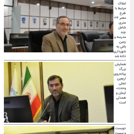
املاک
مرتبط با
طرح
معبر ۲۴
متری
شامل
چند
مدرسه و
زمین
باغی به
شهرداری
داده شد
همایش
بزرگ
پیاده‌روی
اربعین
تجلی
وحدت،
ایمان و
همدلی
است
دویست
و بیست