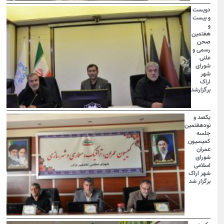
دویست
و بیست
و
هفتمین
صحن
رسمی و
علنی
شورای
شهر
اراک
برگزارشد
یکصد و
نودهفتمین
جلسه
کمیسیون
عمران
شورای
اسلامی
شهر اراک
برگزار شد