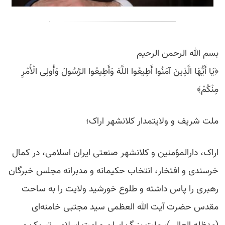
بسم الله الرحمن الرحیم
﴿یَا أَیُّهَا الَّذِینَ آمَنُوا أَطِیعُوا اللَّهَ وَأَطِیعُوا الرَّسُولَ وَأُولِی الْأَمْرِ
مِنْکُمْ﴾
ملت شریف و ولایتمدار کلانشهر اراک؛
اراک، دارالمؤمنین و کلانشهر صنعتی ایران اسلامی، در کمال
خرسندی و افتخار، انتخاب حکیمانه و مدبرانه مجلس خبرگان
رهبری را پاس داشته و طلوع خورشید ولایت را به ساحت
مقدس حضرت آیت الله العظمی سید مجتبی خامنه‌ای