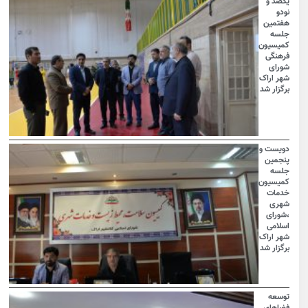
یکصد و
نودو
هفتمین
جلسه
کمیسیون
فرهنگی
شورای
شهر اراک
برگزار شد
دویست و
پنجمین
جلسه
کمیسیون
خدمات
شهری
،شورای
اسلامی
شهر اراک
برگزار شد
توسعه
فضاهای