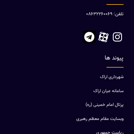
تلفن: 08632260069
پیوند ها
شهرداری اراک
سامانه عیان اراک
پرتال امام خمینی (ره)
وبسایت مقام معظم رهبری
ریاست جمهوری