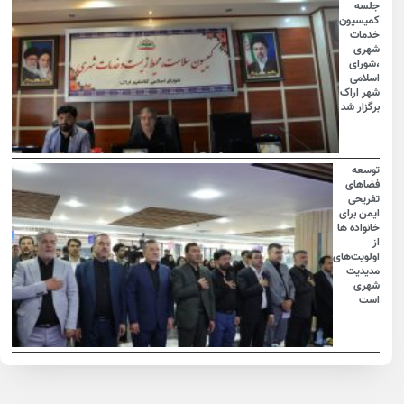
جلسه
کمیسیون
خدمات
شهری
،شورای
اسلامی
شهر اراک
برگزار شد
توسعه
فضاهای
تفریحی
ایمن برای
خانواده ها
از
اولویت‌های
مدیدیت
شهری
است