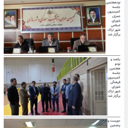
نودهفتمین
جلسه
کمیسیون
عمران
شورای
اسلامی
شهر اراک
برگزار شد
یکصد و
نودو
هفتمین
جلسه
کمیسیون
فرهنگی
شورای
شهر اراک
برگزار شد
دویست و
پنجمین