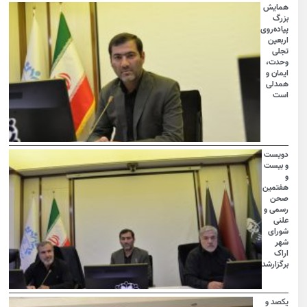
همایش
بزرگ
پیاده‌روی
اربعین
تجلی
وحدت،
ایمان و
همدلی
است
دویست
و بیست
و
هفتمین
صحن
رسمی و
علنی
شورای
شهر
اراک
برگزارشد
یکصد و