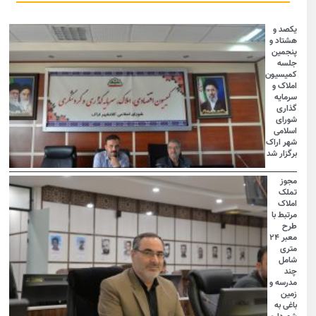
یکصد و
هشتاد و
پنجمین
جلسه
کمیسیون
املاک و
سرمایه
گذاری
شورای
اسلامی
شهر اراک
برگزار شد
مجوز
تملک
املاک
مرتبط با
طرح
معبر ۲۴
متری
شامل
چند
مدرسه و
زمین
باغی به