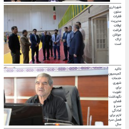
شهرداری
ستون
فقرات
مدیریت
اوقات
فراغت
جوانان
اراک
است
تاکید
کمیسیون
خدمات
شهری
برای
تقویت
نگهداشت
فضای
سبز و
آمادگی
لازم برای
فصل سرد
سال