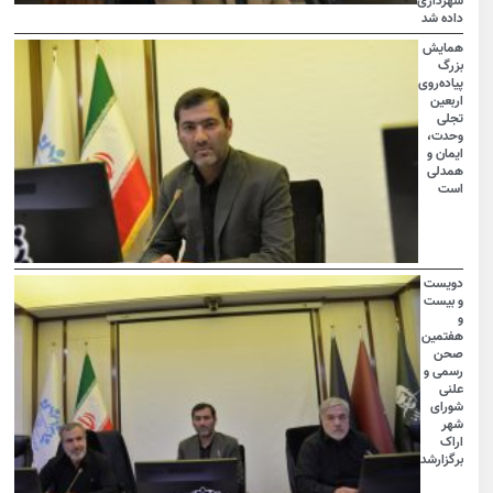
شهرداری
داده شد
همایش
بزرگ
پیاده‌روی
اربعین
تجلی
وحدت،
ایمان و
همدلی
است
دویست
و بیست
و
هفتمین
صحن
رسمی و
علنی
شورای
شهر
اراک
برگزارشد