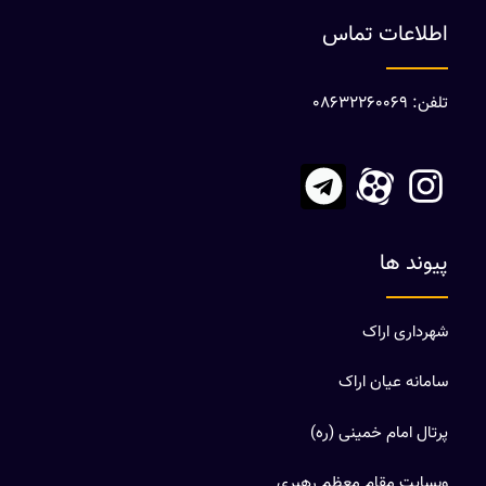
اطلاعات تماس
تلفن: 08632260069
پیوند ها
شهرداری اراک
سامانه عیان اراک
پرتال امام خمینی (ره)
وبسایت مقام معظم رهبری