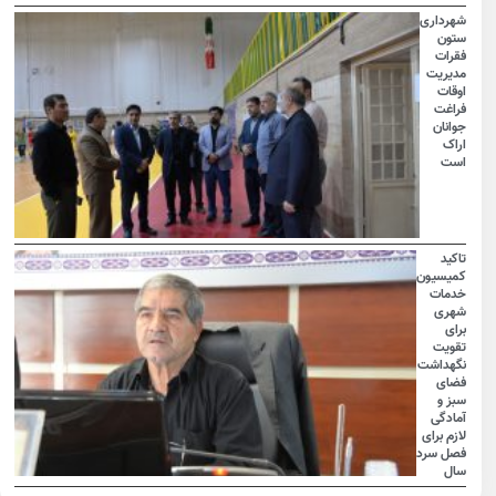
شهرداری
ستون
فقرات
مدیریت
اوقات
فراغت
جوانان
اراک
است
تاکید
کمیسیون
خدمات
شهری
برای
تقویت
نگهداشت
فضای
سبز و
آمادگی
لازم برای
فصل سرد
سال