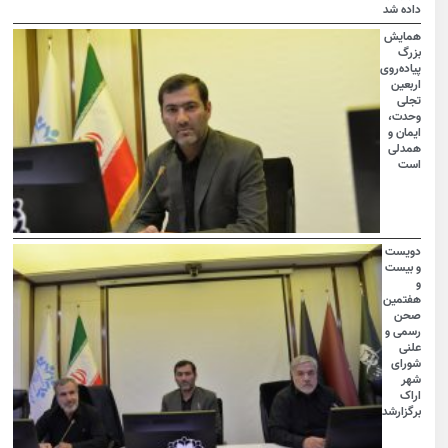
داده شد
همایش
بزرگ
پیاده‌روی
اربعین
تجلی
وحدت،
ایمان و
همدلی
است
دویست
و بیست
و
هفتمین
صحن
رسمی و
علنی
شورای
شهر
اراک
برگزارشد