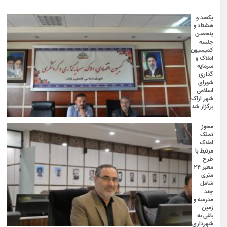
یکصد و
هشتاد و
پنجمین
جلسه
کمیسیون
املاک و
سرمایه
گذاری
شورای
اسلامی
شهر اراک
برگزار شد
مجوز
تملک
املاک
مرتبط با
طرح
معبر ۲۴
متری
شامل
چند
مدرسه و
زمین
باغی به
شهرداری