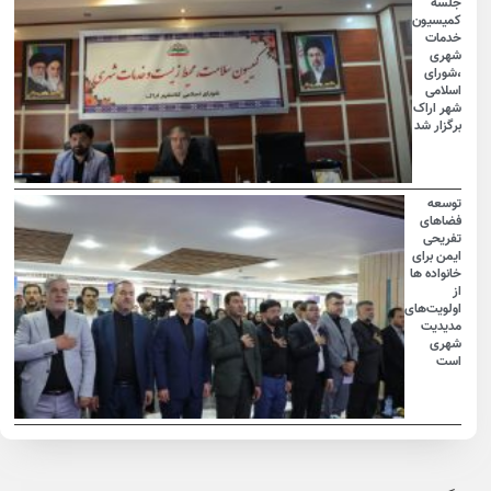
جلسه
کمیسیون
خدمات
شهری
،شورای
اسلامی
شهر اراک
برگزار شد
توسعه
فضاهای
تفریحی
ایمن برای
خانواده ها
از
اولویت‌های
مدیدیت
شهری
است