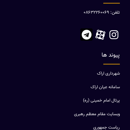
تلفن: 08632260069
پیوند ها
شهرداری اراک
سامانه عیان اراک
پرتال امام خمینی (ره)
وبسایت مقام معظم رهبری
ریاست جمهوری