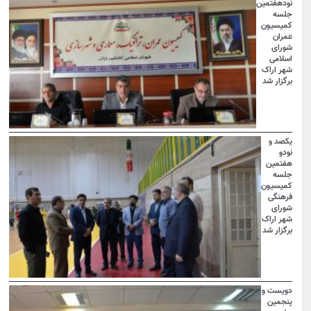
نودهفتمین
جلسه
کمیسیون
عمران
شورای
اسلامی
شهر اراک
برگزار شد
یکصد و
نودو
هفتمین
جلسه
کمیسیون
فرهنگی
شورای
شهر اراک
برگزار شد
دویست و
پنجمین