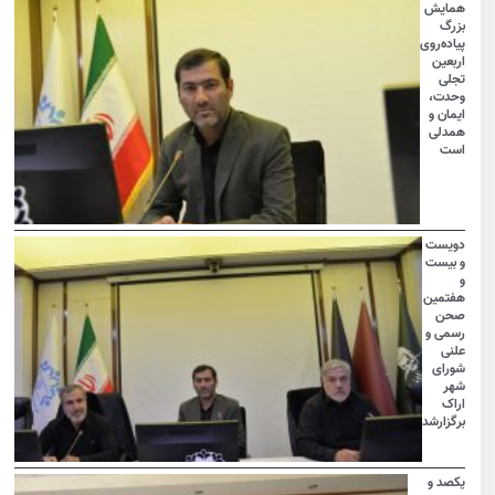
همایش
بزرگ
پیاده‌روی
اربعین
تجلی
وحدت،
ایمان و
همدلی
است
دویست
و بیست
و
هفتمین
صحن
رسمی و
علنی
شورای
شهر
اراک
برگزارشد
یکصد و