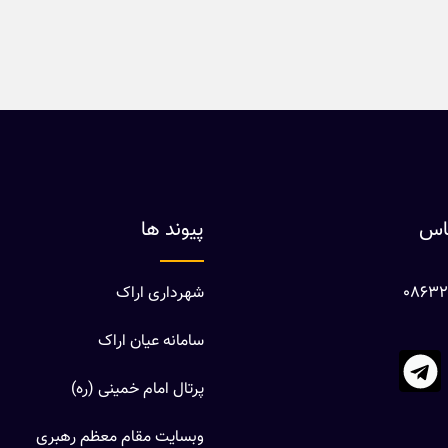
ماس
پیوند ها
شهرداری اراک
سامانه عیان اراک
پرتال امام خمینی (ره)
وبسایت مقام معظم رهبری