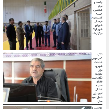
یکصد و
نودو
هفتمین
جلسه
کمیسیون
فرهنگی
شورای
شهر اراک
برگزار شد
تاکید
کمیسیون
خدمات
شهری
برای
تقویت
نگهداشت
فضای
سبز و
آمادگی
لازم برای
فصل سرد
سال
دویست و