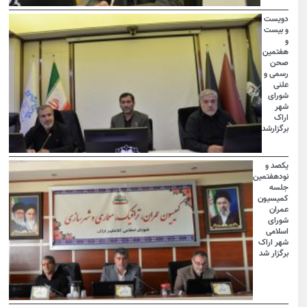
دویست
و بیست
و
هفتمین
صحن
رسمی و
علنی
شورای
شهر
اراک
برگزارشد
یکصد و
نودهفتمین
جلسه
کمیسیون
عمران
شورای
اسلامی
شهر اراک
برگزار شد