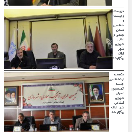
دویست
و بیست
و
هفتمین
صحن
رسمی و
علنی
شورای
شهر
اراک
برگزارشد
یکصد و
نودهفتمین
جلسه
کمیسیون
عمران
شورای
اسلامی
شهر اراک
برگزار شد