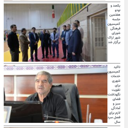
یکصد و
نودو
هفتمین
جلسه
کمیسیون
فرهنگی
شورای
شهر اراک
برگزار شد
تاکید
کمیسیون
خدمات
شهری
برای
تقویت
نگهداشت
فضای
سبز و
آمادگی
لازم برای
فصل سرد
سال