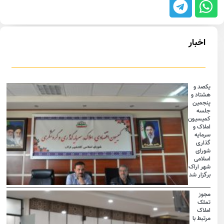
اخبار
یکصد و
هشتاد و
پنجمین
جلسه
کمیسیون
املاک و
سرمایه
گذاری
شورای
اسلامی
شهر اراک
برگزار شد
مجوز
تملک
املاک
مرتبط با