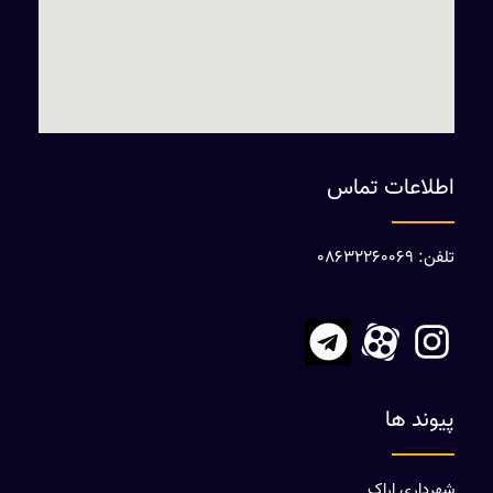
اطلاعات تماس
تلفن: 08632260069
پیوند ها
شهرداری اراک