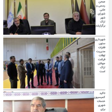
صحن
رسمی و
علنی
شورای
شهر
اراک
برگزارشد
شهرداری
ستون
فقرات
مدیریت
اوقات
فراغت
جوانان
اراک
است
تاکید
کمیسیون
خدمات
شهری
برای