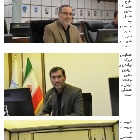
طرح
معبر ۲۴
متری
شامل
چند
مدرسه و
زمین
باغی به
شهرداری
داده شد
همایش
بزرگ
پیاده‌روی
اربعین
تجلی
وحدت،
ایمان و
همدلی
است
دویست
و بیست
و
هفتمین