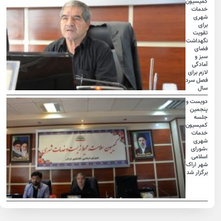
کمیسیون
خدمات
شهری
برای
تقویت
نگهداشت
فضای
سبز و
آمادگی
لازم برای
فصل سرد
سال
دویست و
پنجمین
جلسه
کمیسیون
خدمات
شهری
،شورای
اسلامی
شهر اراک
برگزار شد