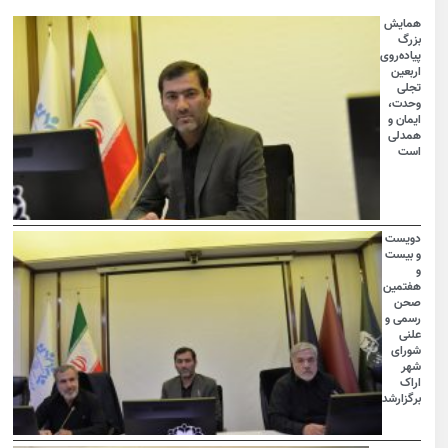
همایش
بزرگ
پیاده‌روی
اربعین
تجلی
وحدت،
ایمان و
همدلی
است
دویست
و بیست
و
هفتمین
صحن
رسمی و
علنی
شورای
شهر
اراک
برگزارشد