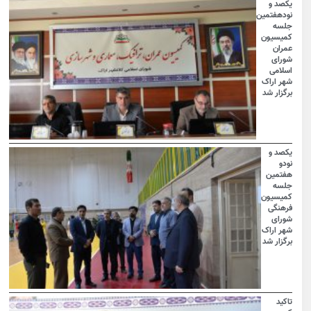
یکصد و
نودهفتمین
جلسه
کمیسیون
عمران
شورای
اسلامی
شهر اراک
برگزار شد
یکصد و
نودو
هفتمین
جلسه
کمیسیون
فرهنگی
شورای
شهر اراک
برگزار شد
تاکید