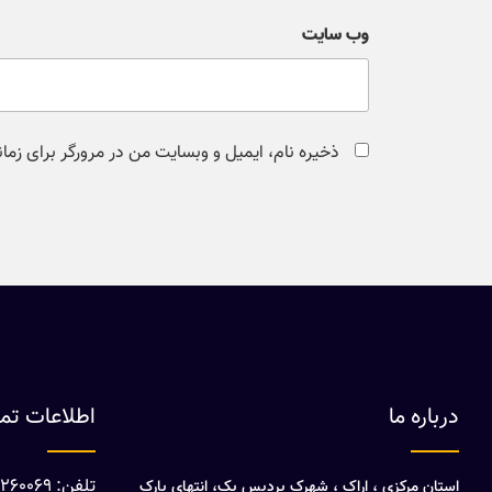
وب‌ سایت
ذخیره نام، ایمیل و وبسایت من در مرورگر برای زما
درباره ما
اطلاعات ت
تلفن: 08632260069
استان مرکزی ، اراک ، شهرک پردیس یک، انتهای پارک