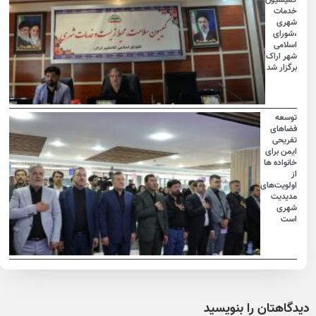
خدمات
شهری
،شورای
اسلامی
شهر اراک
برگزار شد
توسعه
فضاهای
تفریحی
ایمن برای
خانواده ها
از
اولویت‌های
مدیدیت
شهری
است
دیدگاهتان را بنویسید