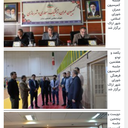
جلسه
کمیسیون
عمران
شورای
اسلامی
شهر اراک
برگزار شد
یکصد و
نودو
هفتمین
جلسه
کمیسیون
فرهنگی
شورای
شهر اراک
برگزار شد
دویست و
پنجمین
جلسه
کمیسیون