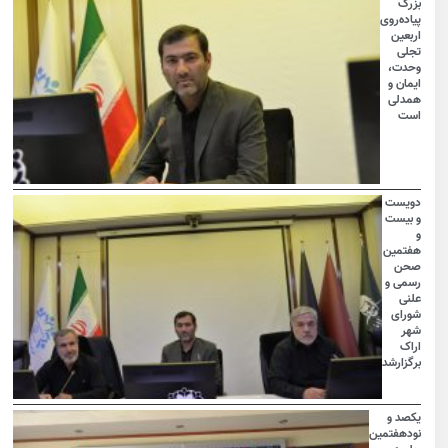
بزرگ
پیاده‌روی
اربعین
تجلی
وحدت،
ایمان و
همدلی
است
دویست
و بیست
و
هفتمین
صحن
رسمی و
علنی
شورای
شهر
اراک
برگزارشد
یکصد و
نودهفتمین