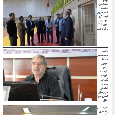
نودو
هفتمین
جلسه
کمیسیون
فرهنگی
شورای
شهر اراک
برگزار شد
تاکید
کمیسیون
خدمات
شهری
برای
تقویت
نگهداشت
فضای
سبز و
آمادگی
لازم برای
فصل سرد
سال
دویست و
پنجمین