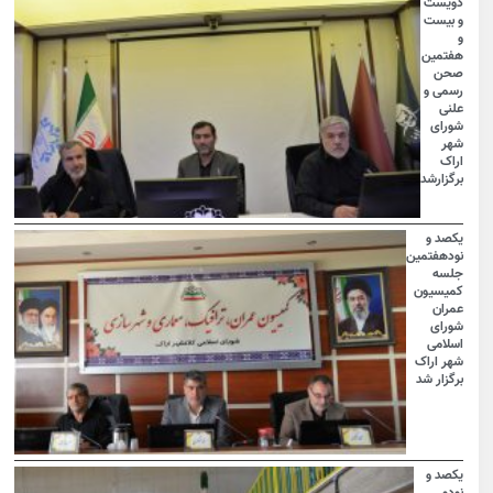
دویست
و بیست
و
هفتمین
صحن
رسمی و
علنی
شورای
شهر
اراک
برگزارشد
یکصد و
نودهفتمین
جلسه
کمیسیون
عمران
شورای
اسلامی
شهر اراک
برگزار شد
یکصد و