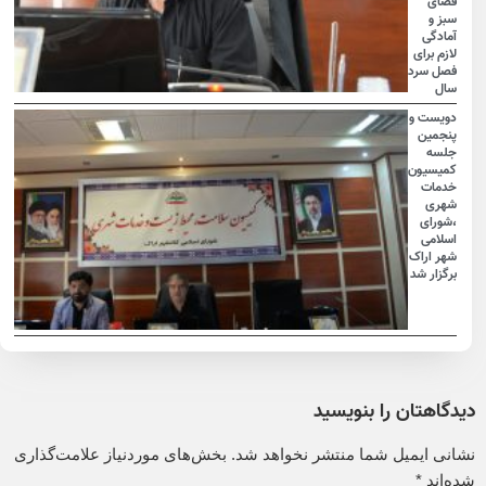
فضای
سبز و
آمادگی
لازم برای
فصل سرد
سال
دویست و
پنجمین
جلسه
کمیسیون
خدمات
شهری
،شورای
اسلامی
شهر اراک
برگزار شد
دیدگاهتان را بنویسید
نشانی ایمیل شما منتشر نخواهد شد.
بخش‌های موردنیاز علامت‌گذاری
شده‌اند
*