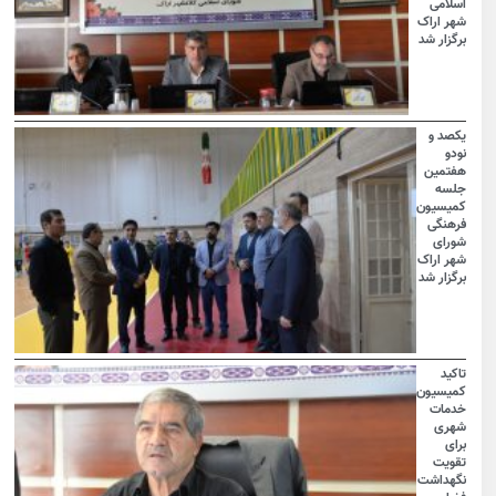
اسلامی
شهر اراک
برگزار شد
یکصد و
نودو
هفتمین
جلسه
کمیسیون
فرهنگی
شورای
شهر اراک
برگزار شد
تاکید
کمیسیون
خدمات
شهری
برای
تقویت
نگهداشت