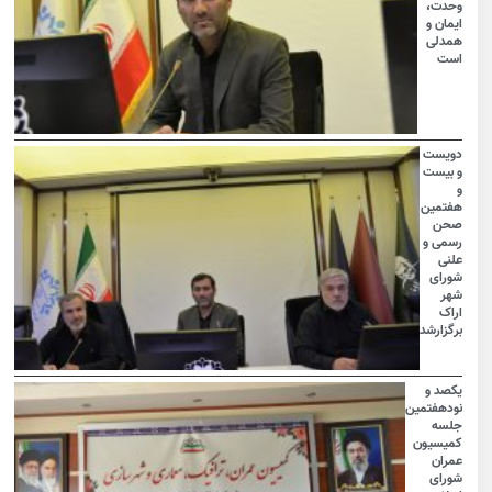
وحدت،
ایمان و
همدلی
است
دویست
و بیست
و
هفتمین
صحن
رسمی و
علنی
شورای
شهر
اراک
برگزارشد
یکصد و
نودهفتمین
جلسه
کمیسیون
عمران
شورای