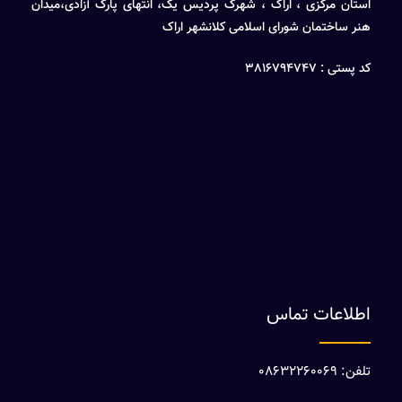
استان مرکزی ، اراک ، شهرک پردیس یک، انتهای پارک آزادی،میدان
هنر ساختمان شورای اسلامی کلانشهر اراک
کد پستی : 3816794747
اطلاعات تماس
تلفن: 08632260069