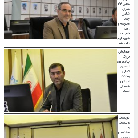
معبر ۲۴
متری
شامل
چند
مدرسه و
زمین
باغی به
شهرداری
داده شد
همایش
بزرگ
پیاده‌روی
اربعین
تجلی
وحدت،
ایمان و
همدلی
است
دویست
و بیست
و
هفتمین
صحن