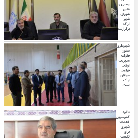
رسمی و
علنی
شورای
شهر
اراک
برگزارشد
شهرداری
ستون
فقرات
مدیریت
اوقات
فراغت
جوانان
اراک
است
تاکید
کمیسیون
خدمات
شهری
برای
تقویت