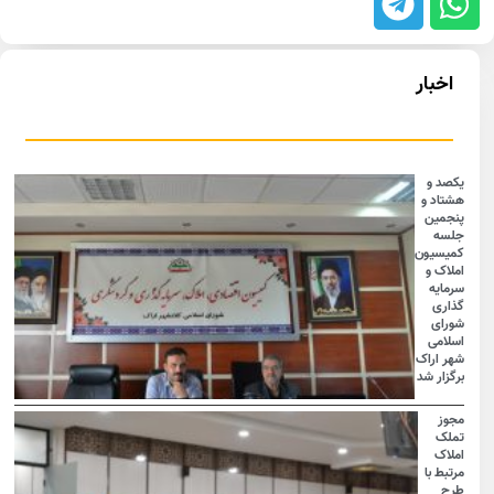
اخبار
یکصد و
هشتاد و
پنجمین
جلسه
کمیسیون
املاک و
سرمایه
گذاری
شورای
اسلامی
شهر اراک
برگزار شد
مجوز
تملک
املاک
مرتبط با
طرح