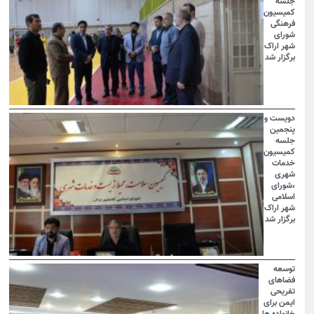
جلسه
کمیسیون
فرهنگی
شورای
شهر اراک
برگزار شد
دویست و
پنجمین
جلسه
کمیسیون
خدمات
شهری
،شورای
اسلامی
شهر اراک
برگزار شد
توسعه
فضاهای
تفریحی
ایمن برای
خانواده ها