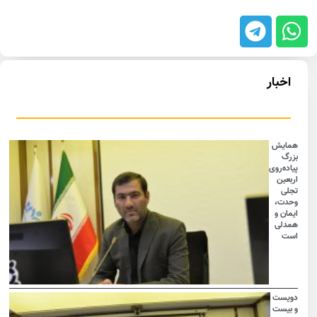
اخبار
همایش
بزرگ
پیاده‌روی
اربعین
تجلی
وحدت،
ایمان و
همدلی
است
دویست
و بیست