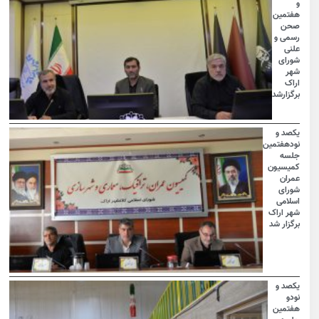
و
هفتمین
صحن
رسمی و
علنی
شورای
شهر
اراک
برگزارشد
یکصد و
نودهفتمین
جلسه
کمیسیون
عمران
شورای
اسلامی
شهر اراک
برگزار شد
یکصد و
نودو
هفتمین