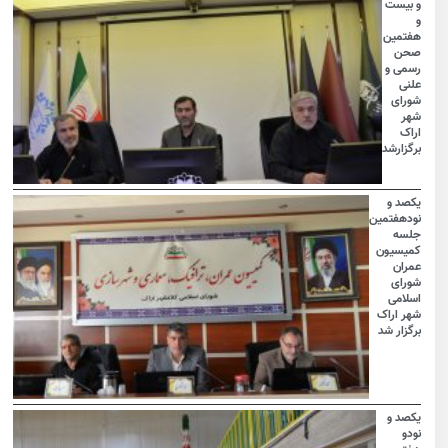
و بیست
و
هفتمین
صحن
رسمی و
علنی
شورای
شهر
اراک
برگزارشد
یکصد و
نودهفتمین
جلسه
کمیسیون
عمران
شورای
اسلامی
شهر اراک
برگزار شد
یکصد و
نودو