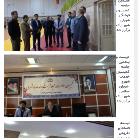
هفتمین
جلسه
کمیسیون
فرهنگی
شورای
شهر اراک
برگزار شد
دویست و
پنجمین
جلسه
کمیسیون
خدمات
شهری
،شورای
اسلامی
شهر اراک
برگزار شد
توسعه
فضاهای
تفریحی
ایمن برای