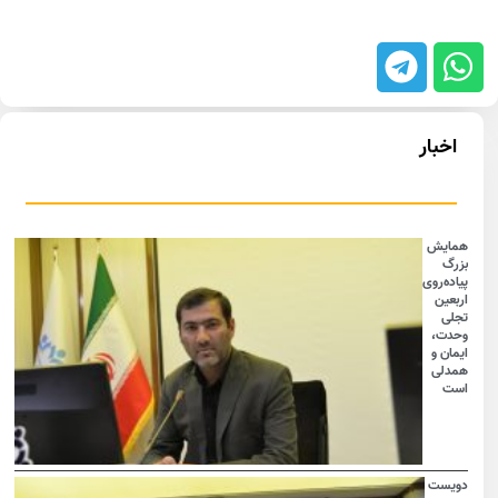
اخبار
همایش
بزرگ
پیاده‌روی
اربعین
تجلی
وحدت،
ایمان و
همدلی
است
دویست