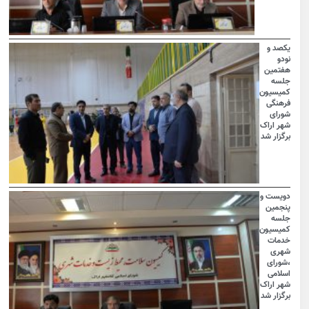
یکصد و
نودو
هفتمین
جلسه
کمیسیون
فرهنگی
شورای
شهر اراک
برگزار شد
دویست و
پنجمین
جلسه
کمیسیون
خدمات
شهری
،شورای
اسلامی
شهر اراک
برگزار شد