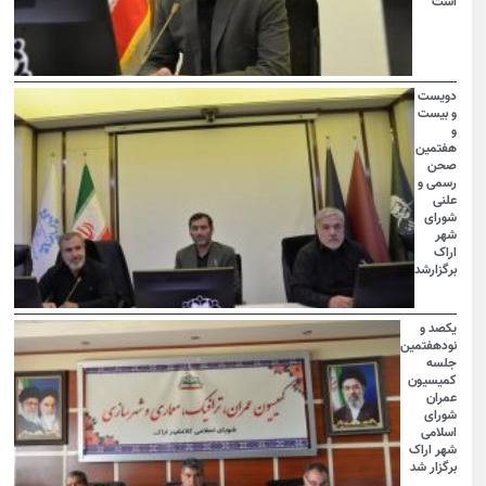
است
دویست
و بیست
و
هفتمین
صحن
رسمی و
علنی
شورای
شهر
اراک
برگزارشد
یکصد و
نودهفتمین
جلسه
کمیسیون
عمران
شورای
اسلامی
شهر اراک
برگزار شد