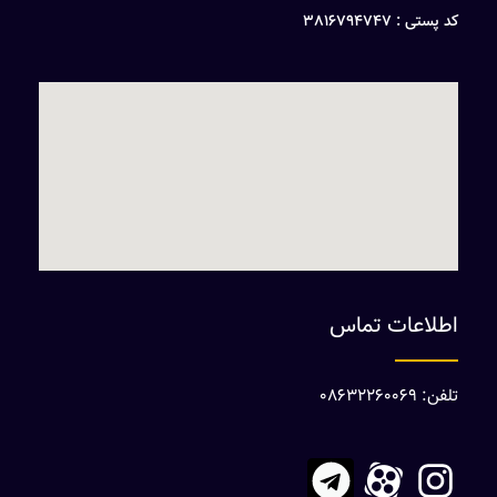
کد پستی : 3816794747
اطلاعات تماس
تلفن: 08632260069