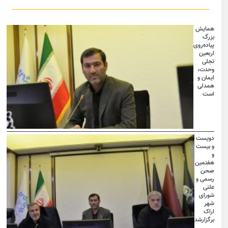
همایش
بزرگ
پیاده‌روی
اربعین
تجلی
وحدت،
ایمان و
همدلی
است
دویست
و بیست
و
هفتمین
صحن
رسمی و
علنی
شورای
شهر
اراک
برگزارشد