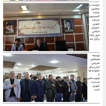
دویست و
پنجمین
جلسه
کمیسیون
خدمات
شهری
،شورای
اسلامی
شهر اراک
برگزار شد
توسعه
فضاهای
تفریحی
ایمن برای
خانواده ها
از
اولویت‌های
مدیدیت
شهری
است