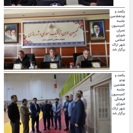
یکصد و
نودهفتمین
جلسه
کمیسیون
عمران
شورای
اسلامی
شهر اراک
برگزار شد
یکصد و
نودو
هفتمین
جلسه
کمیسیون
فرهنگی
شورای
شهر اراک
برگزار شد