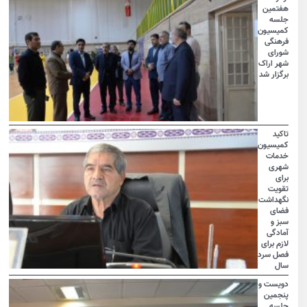
هفتمین
جلسه
کمیسیون
فرهنگی
شورای
شهر اراک
برگزار شد
تاکید
کمیسیون
خدمات
شهری
برای
تقویت
نگهداشت
فضای
سبز و
آمادگی
لازم برای
فصل سرد
سال
دویست و
پنجمین
جلسه