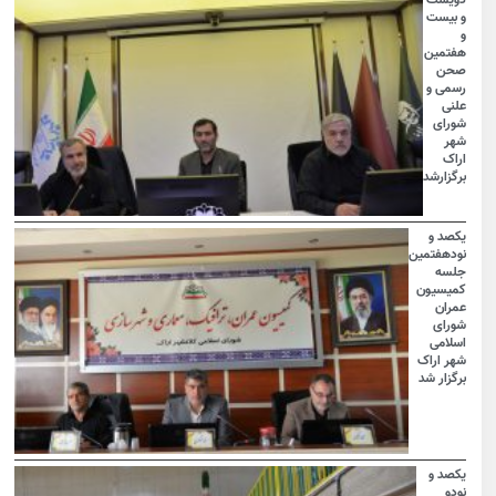
و بیست
و
هفتمین
صحن
رسمی و
علنی
شورای
شهر
اراک
برگزارشد
یکصد و
نودهفتمین
جلسه
کمیسیون
عمران
شورای
اسلامی
شهر اراک
برگزار شد
یکصد و
نودو