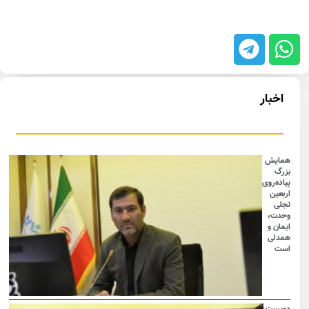
اخبار
همایش
بزرگ
پیاده‌روی
اربعین
تجلی
وحدت،
ایمان و
همدلی
است
دویست