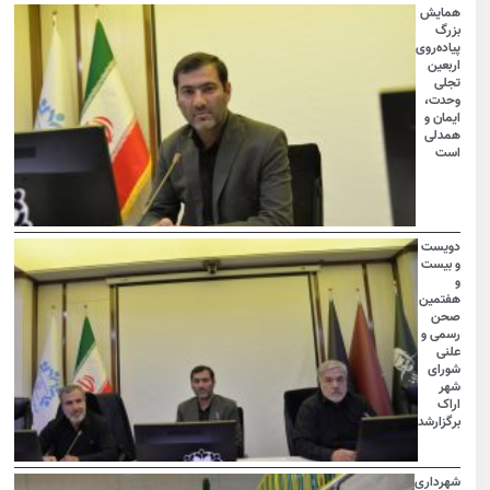
همایش
بزرگ
پیاده‌روی
اربعین
تجلی
وحدت،
ایمان و
همدلی
است
دویست
و بیست
و
هفتمین
صحن
رسمی و
علنی
شورای
شهر
اراک
برگزارشد
شهرداری