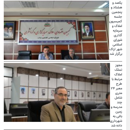
یکصد و
هشتاد و
پنجمین
جلسه
کمیسیون
املاک و
سرمایه
گذاری
شورای
اسلامی
شهر اراک
برگزار شد
مجوز
تملک
املاک
مرتبط با
طرح
معبر ۲۴
متری
شامل
چند
مدرسه و
زمین
باغی به
شهرداری
داده شد