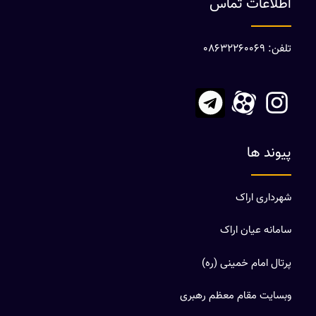
اطلاعات تماس
تلفن: 08632260069
پیوند ها
شهرداری اراک
سامانه عیان اراک
پرتال امام خمینی (ره)
وبسایت مقام معظم رهبری