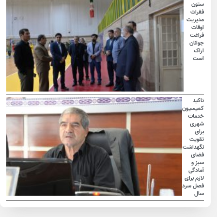
ستون
فقرات
مدیریت
اوقات
فراغت
جوانان
اراک
است
تاکید
کمیسیون
خدمات
شهری
برای
تقویت
نگهداشت
فضای
سبز و
آمادگی
لازم برای
فصل سرد
سال