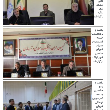
علنی
شورای
شهر
اراک
برگزارشد
یکصد و
نودهفتمین
جلسه
کمیسیون
عمران
شورای
اسلامی
شهر اراک
برگزار شد
یکصد و
نودو
هفتمین
جلسه
کمیسیون
فرهنگی
شورای