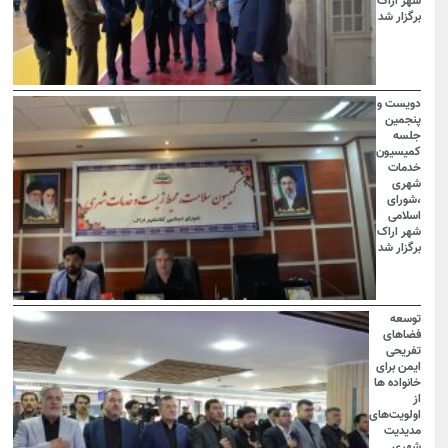
شهر اراک
برگزار شد
دویست و
پنجمین
جلسه
کمیسیون
خدمات
شهری
،شورای
اسلامی
شهر اراک
برگزار شد
توسعه
فضاهای
تفریحی
ایمن برای
خانواده ها
از
اولویت‌های
مدیدیت
شهری