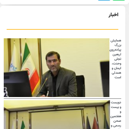
اخبار
همایش
بزرگ
پیاده‌روی
اربعین
تجلی
وحدت،
ایمان و
همدلی
است
دویست
و بیست
و
هفتمین
صحن
رسمی و