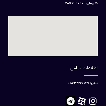
کد پستی : 3816794747
اطلاعات تماس
تلفن: 08632260069