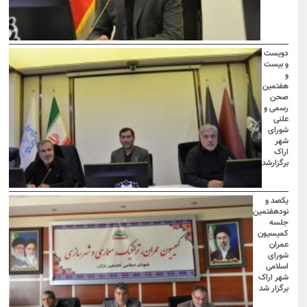
دویست
و بیست
و
هفتمین
صحن
رسمی و
علنی
شورای
شهر
اراک
برگزارشد
یکصد و
نودهفتمین
جلسه
کمیسیون
عمران
شورای
اسلامی
شهر اراک
برگزار شد