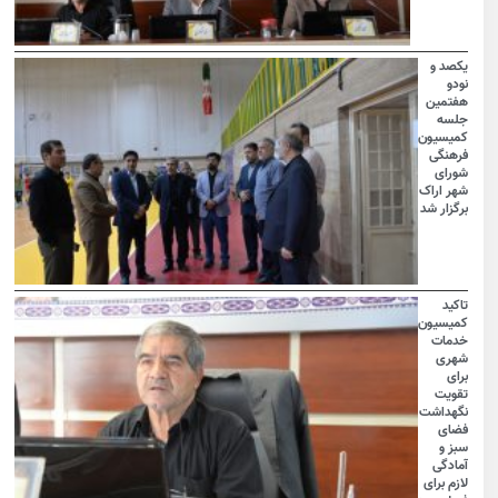
یکصد و
نودو
هفتمین
جلسه
کمیسیون
فرهنگی
شورای
شهر اراک
برگزار شد
تاکید
کمیسیون
خدمات
شهری
برای
تقویت
نگهداشت
فضای
سبز و
آمادگی
لازم برای