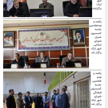
شهر
اراک
برگزارشد
یکصد و
نودهفتمین
جلسه
کمیسیون
عمران
شورای
اسلامی
شهر اراک
برگزار شد
یکصد و
نودو
هفتمین
جلسه
کمیسیون
فرهنگی
شورای
شهر اراک
برگزار شد