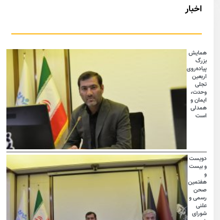
اخبار
همایش
بزرگ
پیاده‌روی
اربعین
تجلی
وحدت،
ایمان و
همدلی
است
دویست
و بیست
و
هفتمین
صحن
رسمی و
علنی
شورای