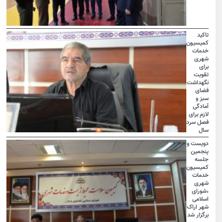
تاکید
کمیسیون
خدمات
شهری
برای
تقویت
نگهداشت
فضای
سبز و
آمادگی
لازم برای
فصل سرد
سال
دویست و
پنجمین
جلسه
کمیسیون
خدمات
شهری
،شورای
اسلامی
شهر اراک
برگزار شد